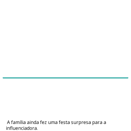
Wesley Safadão presenteia Thyane
Dantas com carro de R$ 1 milhão em
aniversário
A família ainda fez uma festa surpresa para a
influenciadora.