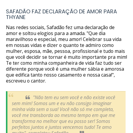
SAFADÃO FAZ DECLARAÇÃO DE AMOR PARA
THYANE
Nas redes sociais, Safadão fez uma declaração de
amor e soltou elogios para a amada. "Que dia
maravilhoso e especial, meu amor! Celebrar sua vida
em nossas vidas e dizer o quanto te admiro como
mulher, esposa, mãe, pessoa, profissional e tudo mais
que você decidir se tornar é muito importante pra mim!
Te ter como minha companheira de vida faz tudo ser
diferente porque você é uma mulher sábia e amorosa
que edifica tanto nosso casamento e nossa casa!",
escreveu o cantor.
"Não tem eu sem você e não existe você
sem mim! Somos um e eu não consigo imaginar
minha vida sem a sua! Você não só me completa,
você me transborda ao mesmo tempo em que me
transforma no melhor que eu posso ser! Somos
perfeitos juntos e juntos vencemos tudo! Te amo
muito", completou Safadão.