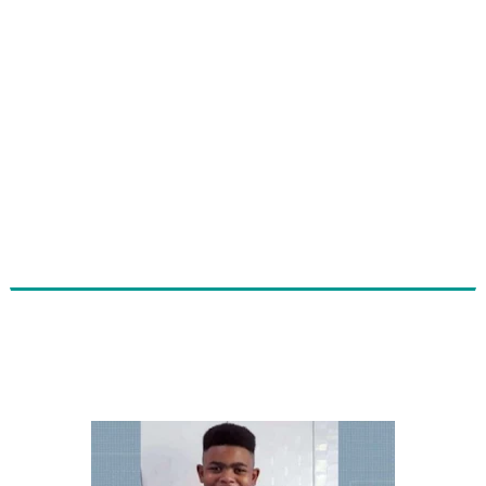
Policiais envolvidos na morte de João
Pedro são afastados das ruas