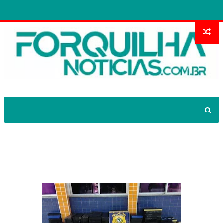
PRF aprende 400 quilos de maconha
em Canindé