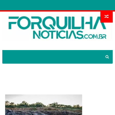
'Lagoa Azul' atrai turistas e intriga as
autoridades no Piauí