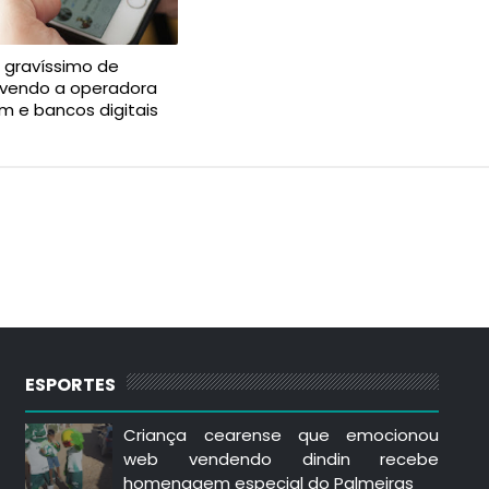
 gravíssimo de
lvendo a operadora
am e bancos digitais
ESPORTES
Criança cearense que emocionou
web vendendo dindin recebe
homenagem especial do Palmeiras