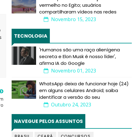
vermelho no Egito; usuários
compartilharam vídeos nas redes
Novembro 15, 2023
9
TECNOLOGIA
s
'Humanos são uma raça alienígena
secreta e Elon Musk é nosso líder',
afirma IA do Google
Novembro 01, 2023
WhatsApp deixa de funcionar hoje (24)
em alguns celulares Android; saiba
identificar a versão do seu
Em
Outubro 24, 2023
ro
NAVEGUE PELOS ASSUNTOS
BRASIL
CEARÁ
CONCURSOS