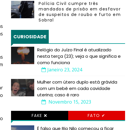
Polícia Civil cumpre três
mandados de prisão em desfavor
de suspeitos de roubo e furto em
Sobral
as
as
CURIOSIDADE
Relógio do Juízo Final é atualizado
nesta terça (23); veja o que significa e
as
como funciona
im
Janeiro 23, 2024
Mulher com útero duplo está grávida
ar
com um bebê em cada cavidade
uterina; caso é raro
ão
Novembro 15, 2023
FAKE ❌
FATO ✔
ão
É falso que Rio Nilo começou a ficar