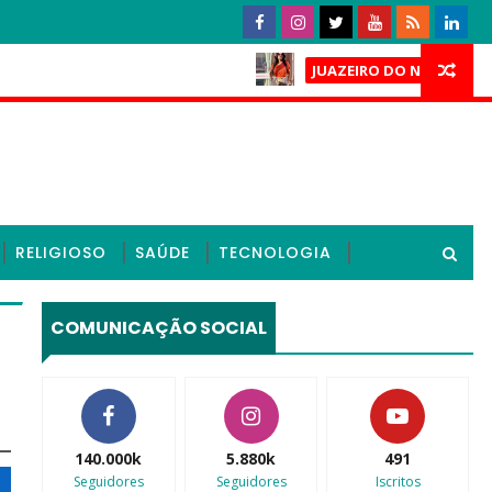
Caso L
JUAZEIRO DO NORTE
cursos finais e mantém cassação de deputados do PL no Cear
RELIGIOSO
SAÚDE
TECNOLOGIA
COMUNICAÇÃO SOCIAL
140.000k
5.880k
491
Seguidores
Seguidores
Iscritos