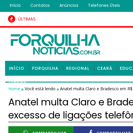
Início
Contatos
Anúncios
Telefones Úteis
ÚLTIMAS
Homem condenado na Justiça por roubo qualificado é preso pe
INÍCIO
FORQUILHA
REGIONAL
CEARÁ
EDU
VÍDEOS
Home
Você está lendo
Anatel multa Claro e Bradesco em R$ 
Anatel multa Claro e Brad
excesso de ligações telef