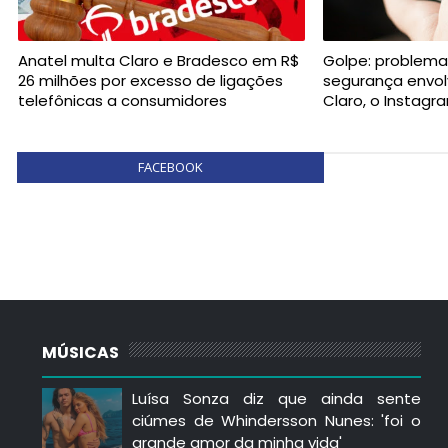
Anatel multa Claro e Bradesco em R$
Golpe: problema
26 milhões por excesso de ligações
segurança envo
telefônicas a consumidores
Claro, o Instagr
FACEBOOK
MÚSICAS
Luísa Sonza diz que ainda sente
ciúmes de Whindersson Nunes: 'foi o
grande amor da minha vida'