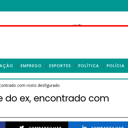
a Polícia Civil em Sobral
TRE rejeita recu
CEARÁ
CAÇÃO
EMPREGO
ESPORTES
POLÍTICA
POLÍCIA
ncontrado com rosto desfigurado
e do ex, encontrado com