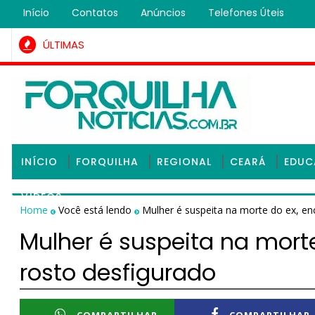
Início
Contatos
Anúncios
Telefones Úteis
ÚLTIMAS
mem condenado na Justiça por roubo qualificado é preso pel
INÍCIO
FORQUILHA
REGIONAL
CEARÁ
EDU
VÍDEOS
Home
Você está lendo
Mulher é suspeita na morte do ex, e
Mulher é suspeita na mort
rosto desfigurado