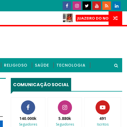
Caso Laí
JUAZEIRO DO NORTE
rsos finais e mantém cassação de deputados do PL no Ceará;
RELIGIOSO
SAÚDE
TECNOLOGIA
COMUNICAÇÃO SOCIAL
140.000k
5.880k
491
Seguidores
Seguidores
Iscritos