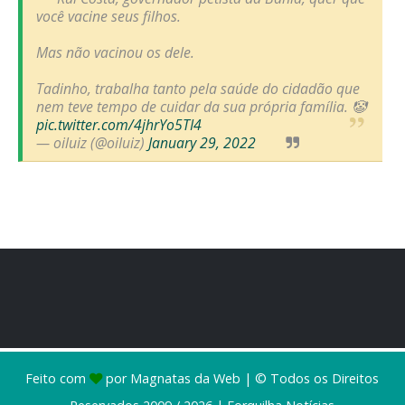
você vacine seus filhos.
Mas não vacinou os dele.
Tadinho, trabalha tanto pela saúde do cidadão que
nem teve tempo de cuidar da sua própria família. 🤡
pic.twitter.com/4jhrYo5TI4
— oiluiz (@oiIuiz)
January 29, 2022
Feito com
por
Magnatas da Web
| © Todos os Direitos