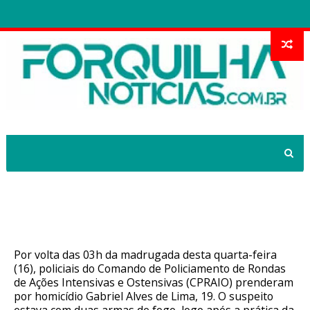
PMCE prende suspeito armado logo
após homicídio em Baturité-CE
Por volta das 03h da madrugada desta quarta-feira
(16), policiais do Comando de Policiamento de Rondas
de Ações Intensivas e Ostensivas (CPRAIO) prenderam
por homicídio Gabriel Alves de Lima, 19. O suspeito
estava com duas armas de fogo, logo após a prática da