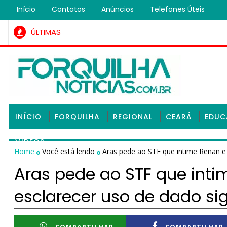
Início
Contatos
Anúncios
Telefones Úteis
ÚLTIMAS
mem condenado na Justiça por roubo qualificado é preso pela
INÍCIO
FORQUILHA
REGIONAL
CEARÁ
EDU
VÍDEOS
Home
Você está lendo
Aras pede ao STF que intime Renan e 
Aras pede ao STF que inti
esclarecer uso de dado si