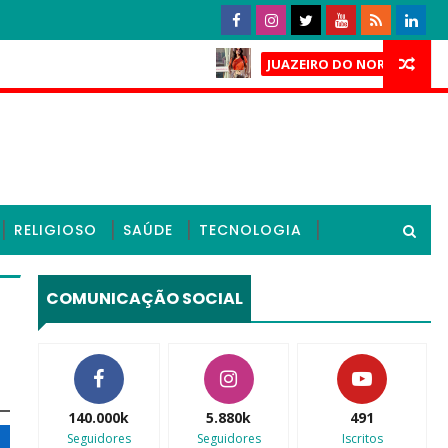
Caso Laí
JUAZEIRO DO NORTE
rsos finais e mantém cassação de deputados do PL no Ceará; 
RELIGIOSO
SAÚDE
TECNOLOGIA
COMUNICAÇÃO SOCIAL
140.000k
5.880k
491
Seguidores
Seguidores
Iscritos