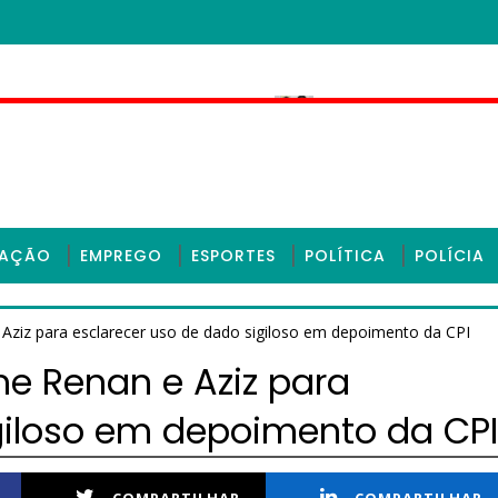
 Polícia Civil em Sobral
TRE rejeita recu
CEARÁ
CAÇÃO
EMPREGO
ESPORTES
POLÍTICA
POLÍCIA
Aziz para esclarecer uso de dado sigiloso em depoimento da CPI
me Renan e Aziz para
giloso em depoimento da CPI