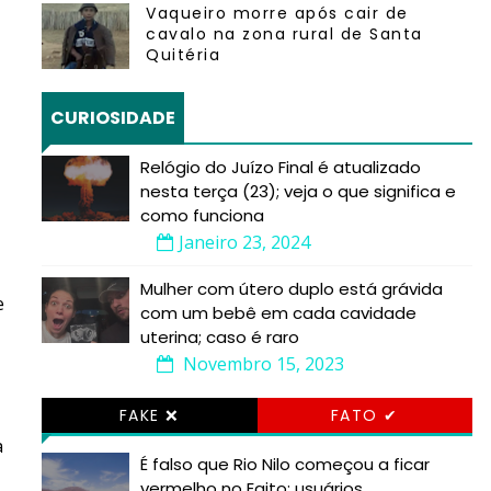
Vaqueiro morre após cair de
cavalo na zona rural de Santa
Quitéria
CURIOSIDADE
Relógio do Juízo Final é atualizado
nesta terça (23); veja o que significa e
como funciona
Janeiro 23, 2024
Mulher com útero duplo está grávida
e
com um bebê em cada cavidade
uterina; caso é raro
Novembro 15, 2023
FAKE ❌
FATO ✔
a
É falso que Rio Nilo começou a ficar
vermelho no Egito; usuários