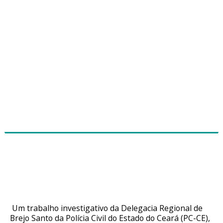
Cearense investigado pela morte do
próprio irmão é preso em São Paulo
em ação conjunta
Um trabalho investigativo da Delegacia Regional de
Brejo Santo da Polícia Civil do Estado do Ceará (PC-CE),