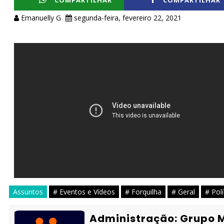
COMPARTILHAR
COMPARTILHAR
Emanuelly G
segunda-feira, fevereiro 22, 2021
Assuntos
# Eventos e Vídeos
# Forquilha
# Geral
# Polí
Administração: Grupo 