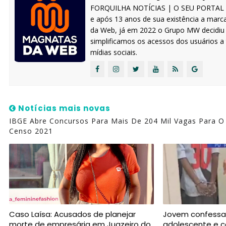
FORQUILHA NOTÍCIAS | O SEU PORTAL IN
e após 13 anos de sua existência a marc
da Web, já em 2022 o Grupo MW decidiu s
simplificamos os acessos dos usuários 
mídias sociais.
Notícias mais novas
IBGE Abre Concursos Para Mais De 204 Mil Vagas Para O
Censo 2021
Caso Laísa: Acusados de planejar
Jovem confessa
morte de empresária em Juazeiro do
adolescente e c