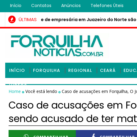
Início
Contatos
Anúncios
Telefones Úteis
ÚLTIMAS
planejar morte de empresária em Juazeiro do Norte são de
INÍCIO
FORQUILHA
REGIONAL
CEARÁ
EDU
VÍDEOS
Home
Você está lendo
Caso de acusações em Forquilha, O J
Caso de acusações em For
sendo acusado de ter mat