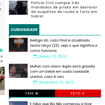
Polícia Civil cumpre três
9
mandados de prisão em desfavor
s
de suspeitos de roubo e furto em
Sobral
CURIOSIDADE
Relógio do Juízo Final é atualizado
nesta terça (23); veja o que significa e
como funciona
Janeiro 23, 2024
Da
da
Mulher com útero duplo está grávida
com um bebê em cada cavidade
uterina; caso é raro
Novembro 15, 2023
FAKE ❌
FATO ✔
É falso que Rio Nilo começou a ficar