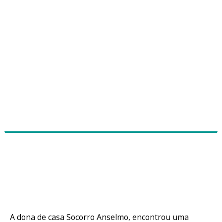
Mulher acha carteira com R$ 1.200 mil
e devolve ao dono em Santana do
Acaraú
A dona de casa Socorro Anselmo, encontrou uma