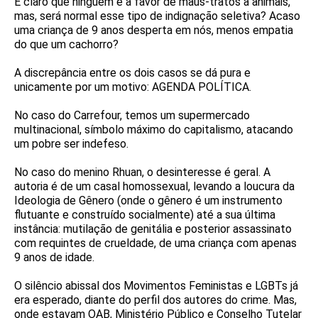
É claro que ninguém é a favor de maus-tratos a animais,
mas, será normal esse tipo de indignação seletiva? Acaso
uma criança de 9 anos desperta em nós, menos empatia
do que um cachorro?
A discrepância entre os dois casos se dá pura e
unicamente por um motivo: AGENDA POLÍTICA.
No caso do Carrefour, temos um supermercado
multinacional, símbolo máximo do capitalismo, atacando
um pobre ser indefeso.
No caso do menino Rhuan, o desinteresse é geral. A
autoria é de um casal homossexual, levando a loucura da
Ideologia de Gênero (onde o gênero é um instrumento
flutuante e construído socialmente) até a sua última
instância: mutilação de genitália e posterior assassinato
com requintes de crueldade, de uma criança com apenas
9 anos de idade.
O silêncio abissal dos Movimentos Feministas e LGBTs já
era esperado, diante do perfil dos autores do crime. Mas,
onde estavam OAB, Ministério Público e Conselho Tutelar