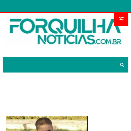
CONHEÇA O CASO DE RHUAN: O
GAROTO QUE NÃO ERA UM CACHORRO
NO CARREFOUR