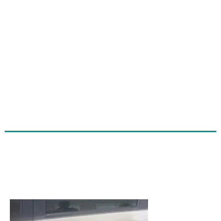
Cidadão tem carro arranhado por
não aceita trabalho de flanelinha