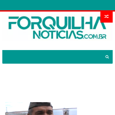
Varjotense diz ter um avião no açude
Araras e outras pessoas confirmam a
história