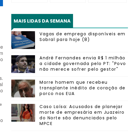
MAIS LIDAS DA SEMANA
Vagas de emprego disponíveis em
Sobral para hoje (8)
de
om
André Fernandes envia R$ 1 milhão
no
a cidade governada pelo PT: "Povo
não merece sofrer pelo gestor"
s.
Morre homem que recebeu
al
transplante inédito de coração de
ão
porco nos EUA
e
Caso Laísa: Acusados de planejar
morte de empresária em Juazeiro
do Norte são denunciados pelo
ho
MPCE