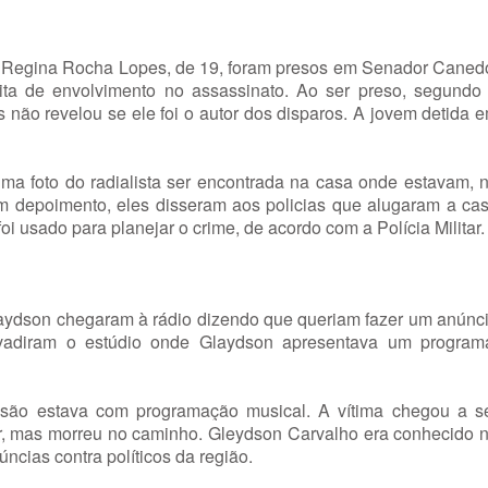
e Regina Rocha Lopes, de 19, foram presos em Senador Caned
ta de envolvimento no assassinato. Ao ser preso, segundo
s não revelou se ele foi o autor dos disparos. A jovem detida 
uma foto do radialista ser encontrada na casa onde estavam, 
 depoimento, eles disseram aos policias que alugaram a ca
foi usado para planejar o crime, de acordo com a Polícia Militar.
aydson chegaram à rádio dizendo que queriam fazer um anúnc
nvadiram o estúdio onde Glaydson apresentava um program
ssão estava com programação musical. A vítima chegou a s
ar, mas morreu no caminho. Gleydson Carvalho era conhecido 
ncias contra políticos da região.