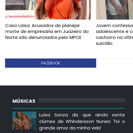
Caso Laísa: Acusados de planejar
Jovem confessa
morte de empresária em Juazeiro do
adolescente e c
Norte são denunciados pelo MPCE
cachorro na vít
suicídio
FACEBOOK
MÚSICAS
Luísa Sonza diz que ainda sente
ciúmes de Whindersson Nunes: 'foi o
grande amor da minha vida'