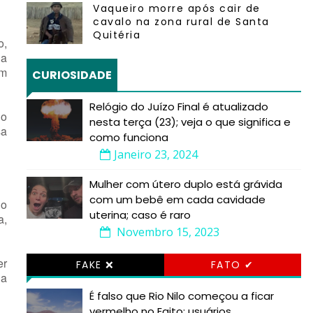
Vaqueiro morre após cair de
cavalo na zona rural de Santa
Quitéria
o,
 a
em
CURIOSIDADE
Relógio do Juízo Final é atualizado
no
nesta terça (23); veja o que significa e
sa
como funciona
Janeiro 23, 2024
Mulher com útero duplo está grávida
com um bebê em cada cavidade
io
uterina; caso é raro
a,
Novembro 15, 2023
er
FAKE ❌
FATO ✔
na
É falso que Rio Nilo começou a ficar
vermelho no Egito; usuários