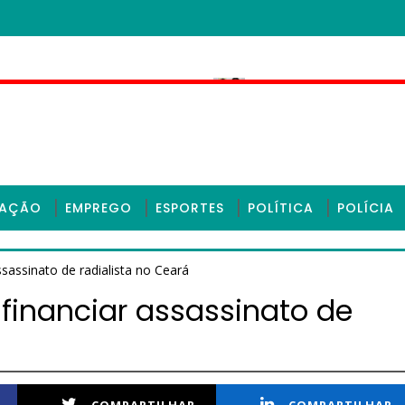
Polícia Civil em Sobral
TRE rejeita recurs
CEARÁ
CAÇÃO
EMPREGO
ESPORTES
POLÍTICA
POLÍCIA
ssassinato de radialista no Ceará
 financiar assassinato de