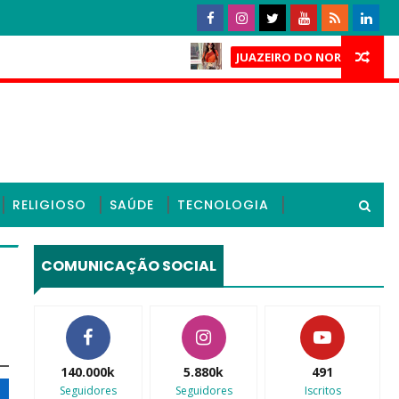
Caso Laí
JUAZEIRO DO NORTE
os finais e mantém cassação de deputados do PL no Ceará; c
RELIGIOSO
SAÚDE
TECNOLOGIA
COMUNICAÇÃO SOCIAL
140.000k
5.880k
491
Seguidores
Seguidores
Iscritos