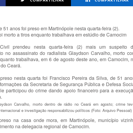
COMPARTILHAR
COMPARTILHAR
51 anos foi preso em Martinópole nesta quarta-feira (2).
foi morto a tiros enquanto trabalhava em estúdio de Camocim
Civil prendeu nesta quarta-feira (2) mais um suspeito 
to no assassinato do radialista Glaydson Carvalho, morto c
enquanto trabalhava, em 6 de agosto deste ano, em Camocim, 
e do Ceará.
preso nesta quarta foi Francisco Pereira da Silva, de 51 ano
formações da Secretaria de Segurança Pública e Defesa Soci
e participou do crime dando apoio financeiro para a execuç
a.
leydson Carvalho, morto dentro de rádio no Ceará em agosto; crime tev
nternacional e investigação responsabilizou políticos (Foto: Arquivo Pessoal)
 preso na casa onde mora, em
Martinópole
, município vizin
epoimento na delegacia regional de Camocim.