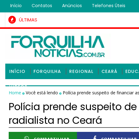
Início
Contatos
Anúncios
Telefones Úteis
ÚLTIMAS
m condenado na Justiça por roubo qualificado é preso pela 
INÍCIO
FORQUILHA
REGIONAL
CEARÁ
EDU
VÍDEOS
Home
Você está lendo
Polícia prende suspeito de financiar a
Polícia prende suspeito de
radialista no Ceará