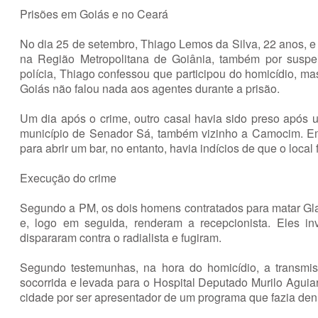
Prisões em Goiás e no Ceará
No dia 25 de setembro, Thiago Lemos da Silva, 22 anos, 
na Região Metropolitana de Goiânia, também por suspei
polícia, Thiago confessou que participou do homicídio, ma
Goiás não falou nada aos agentes durante a prisão.
Um dia após o crime, outro casal havia sido preso após 
município de Senador Sá, também vizinho a Camocim. Em
para abrir um bar, no entanto, havia indícios de que o local 
Execução do crime
Segundo a PM, os dois homens contratados para matar Gl
e, logo em seguida, renderam a recepcionista. Eles i
dispararam contra o radialista e fugiram.
Segundo testemunhas, na hora do homicídio, a transmi
socorrida e levada para o Hospital Deputado Murilo Agui
cidade por ser apresentador de um programa que fazia denú