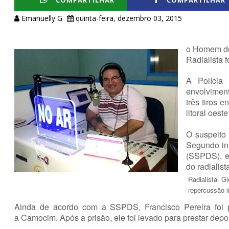
COMPARTILHAR
COMPARTILHAR
Emanuelly G
quinta-feira, dezembro 03, 2015
o Homem de 
Radialista 
A Polícia 
envolvimen
três tiros 
litoral oest
O suspeito 
Segundo in
(SSPDS), el
do radialist
Radialista G
repercussão i
Ainda de acordo com a SSPDS, Francisco Pereira foi
a
Camocim
. Após a prisão, ele foi levado para prestar d