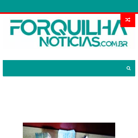
Dupla é capturada após realizar
“chegadinha bancária” em São
Benedito