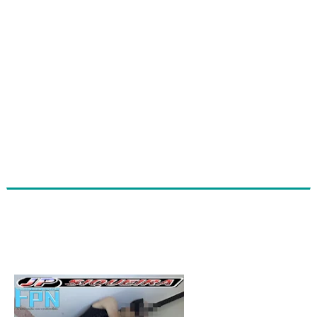
Homem Morre Baleado em Prédio da
OAB em Tianguá